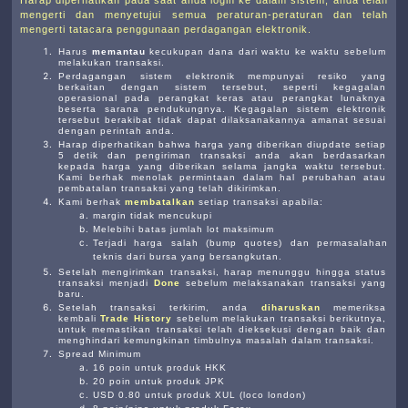
Harap diperhatikan pada saat anda login ke dalam sistem, anda telah
mengerti dan menyetujui semua peraturan-peraturan dan telah
mengerti tatacara penggunaan perdagangan elektronik.
Harus
memantau
kecukupan dana dari waktu ke waktu sebelum
melakukan transaksi.
Perdagangan sistem elektronik mempunyai resiko yang
berkaitan dengan sistem tersebut, seperti kegagalan
operasional pada perangkat keras atau perangkat lunaknya
beserta sarana pendukungnya. Kegagalan sistem elektronik
tersebut berakibat tidak dapat dilaksanakannya amanat sesuai
dengan perintah anda.
Harap diperhatikan bahwa harga yang diberikan diupdate setiap
5 detik dan pengiriman transaksi anda akan berdasarkan
kepada harga yang diberikan selama jangka waktu tersebut.
Kami berhak menolak permintaan dalam hal perubahan atau
pembatalan transaksi yang telah dikirimkan.
Kami berhak
membatalkan
setiap transaksi apabila:
margin tidak mencukupi
Melebihi batas jumlah lot maksimum
Terjadi harga salah (bump quotes) dan permasalahan
teknis dari bursa yang bersangkutan.
Setelah mengirimkan transaksi, harap menunggu hingga status
transaksi menjadi
Done
sebelum melaksanakan transaksi yang
baru.
Setelah transaksi terkirim, anda
diharuskan
memeriksa
kembali
Trade History
sebelum melakukan transaksi berikutnya,
untuk memastikan transaksi telah dieksekusi dengan baik dan
menghindari kemungkinan timbulnya masalah dalam transaksi.
Spread Minimum
16 poin untuk produk HKK
20 poin untuk produk JPK
USD 0.80 untuk produk XUL (loco london)